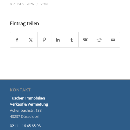
/
8. AUGUST 2026
VON
Eintrag teilen
KONTAKT
Tuschen Immobilien
Verkauf & Vermietung
Achenbachstr. 138
40237 Düsseldorf
0211 – 16 45 65 98